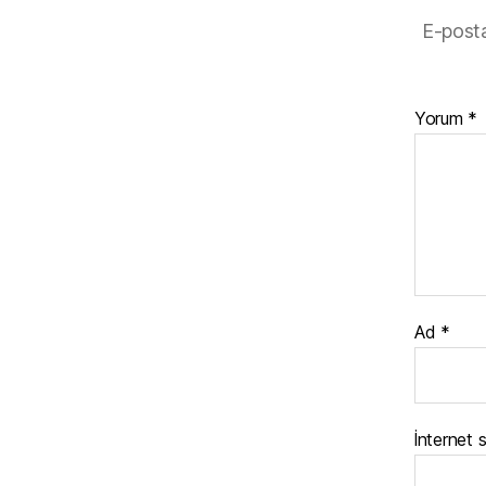
k
E-posta
Yorum
*
Ad
*
İnternet s