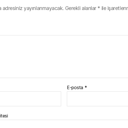
 adresiniz yayınlanmayacak.
Gerekli alanlar
*
ile işaretlen
E-posta
*
itesi