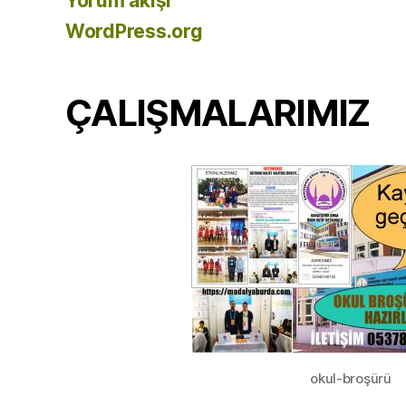
Yorum akışı
WordPress.org
ÇALIŞMALARIMIZ
okul-broşürü