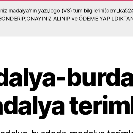
diğiniz madalya'nın yazı,logo (VS) tüm bilgilerini(dem_
lya örneği
A GÖNDERİP;ONAYINIZ ALINIP ve ÖDEME YAPILDIKTA
dalya yaptırma, madalya
sel içerikli bilgiler
alya-burda
dalya teriml