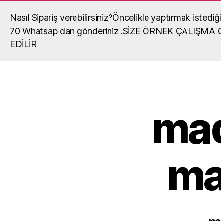
Nasıl Sipariş verebilirsiniz?Öncelikle yaptırmak iste
Madalya, madalya yaptırma, okul mada
70 Whatsap dan gönderiniz .SİZE ÖRNEK ÇALIŞM
okullar,organizasyonlar,turnuvalar için madalya,ma
EDİLİR.
fiyatları,madalya örnekleri ve madalyalar hakkında gör
mad
ma