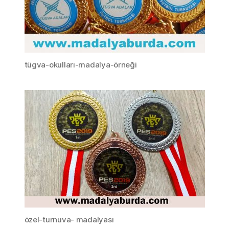
tügva-okulları-madalya-örneği
özel-turnuva- madalyası