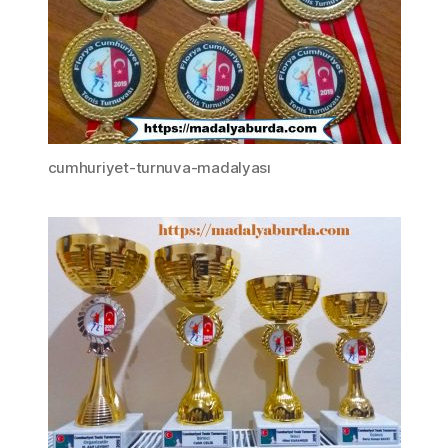
cumhuriyet-turnuva-madalyası