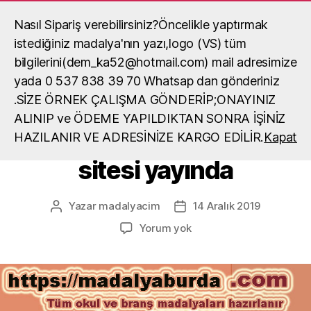
Nasıl Sipariş verebilirsiniz?Öncelikle yaptırmak
Madalya, madalya yaptırma, okul
madalya örneği
istediğiniz madalya'nın yazı,logo (VS) tüm
Ara
Menü
bilgilerini(dem_ka52@hotmail.com) mail adresimize
yada 0 537 838 39 70 Whatsap dan gönderiniz
.SİZE ÖRNEK ÇALIŞMA GÖNDERİP;ONAYINIZ
Kategoriler
GENEL
ALINIP ve ÖDEME YAPILDIKTAN SONRA İŞİNİZ
Öğretmenler(MEB) web
HAZILANIR VE ADRESİNİZE KARGO EDİLİR.
Kapat
sitesi yayında
Yazar
madalyacim
14 Aralık 2019
Yazının
Yazı
yazarı
tarihi
Öğretmenler(MEB)
Yorum yok
web
sitesi
yayında