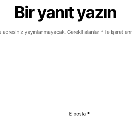
re
Bir yanıt yazın
p
n
p
 adresiniz yayınlanmayacak.
Gerekli alanlar
*
ile işaretlen
E-posta
*