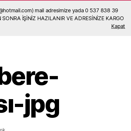
ka52@hotmail.com) mail adresimize yada 0 537 838 39
N SONRA İŞİNİZ HAZILANIR VE ADRESİNİZE KARGO
Kapat
Ara
zbere-
ı-jpg
istiklal-
ok