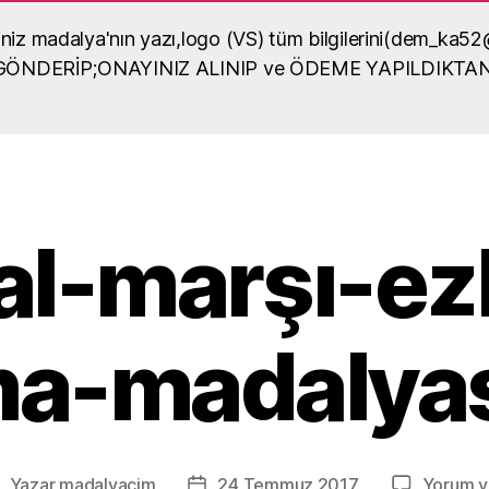
diğiniz madalya'nın yazı,logo (VS) tüm bilgilerini(dem_
lya örneği
A GÖNDERİP;ONAYINIZ ALINIP ve ÖDEME YAPILDIKTA
dalya yaptırma, madalya
sel içerikli bilgiler
lal-marşı-e
a-madalyas
Yazar
madalyacim
24 Temmuz 2017
Yorum y
azının
Yazı