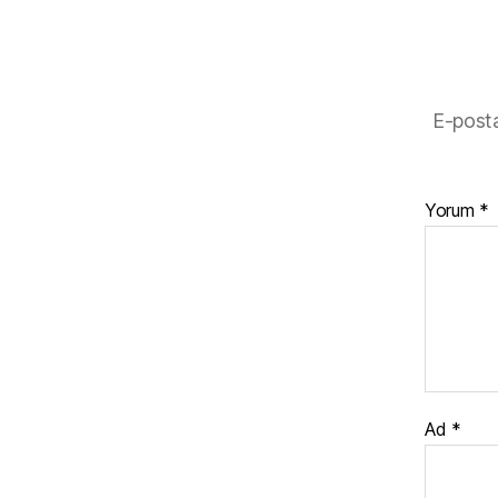
o
o
k
E-posta
Yorum
*
Ad
*