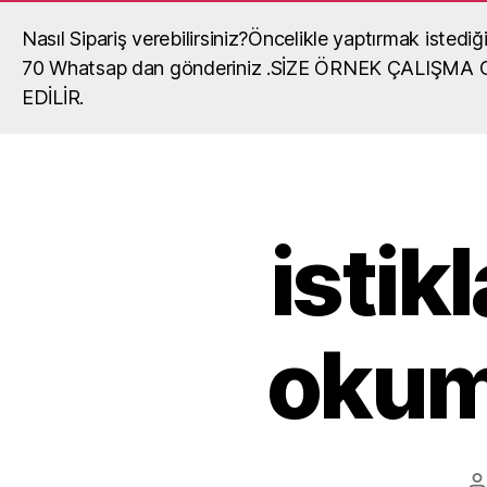
Nasıl Sipariş verebilirsiniz?Öncelikle yaptırmak iste
Madalya, madalya yaptırma, okul mada
70 Whatsap dan gönderiniz .SİZE ÖRNEK ÇALIŞM
okullar,organizasyonlar,turnuvalar için madalya,ma
EDİLİR.
fiyatları,madalya örnekleri ve madalyalar hakkında gör
istik
okum
Y