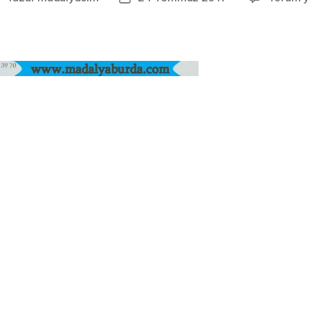
azarı
tarihi