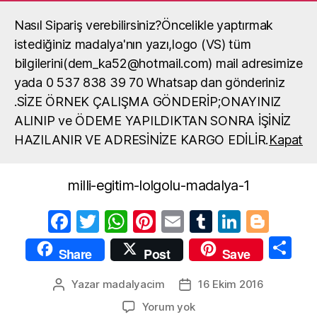
Nasıl Sipariş verebilirsiniz?Öncelikle yaptırmak
Madalya, madalya yaptırma, okul
madalya örneği
istediğiniz madalya'nın yazı,logo (VS) tüm
Ara
Menü
bilgilerini(dem_ka52@hotmail.com) mail adresimize
yada 0 537 838 39 70 Whatsap dan gönderiniz
.SİZE ÖRNEK ÇALIŞMA GÖNDERİP;ONAYINIZ
milli-egitim-lolgolu-
ALINIP ve ÖDEME YAPILDIKTAN SONRA İŞİNİZ
madalya-1
HAZILANIR VE ADRESİNİZE KARGO EDİLİR.
Kapat
milli-egitim-lolgolu-madalya-1
F
T
W
Pi
E
T
Li
Bl
a
w
h
nt
m
u
n
o
S
Share
Post
Save
c
itt
at
er
ail
m
k
g
h
e
er
s
e
bl
e
g
Yazar
madalyacim
16 Ekim 2016
Yazının
Yazı
ar
yazarı
tarihi
b
A
st
r
dI
er
milli-
Yorum yok
e