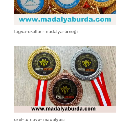
tügva-okulları-madalya-örneği
özel-turnuva- madalyası