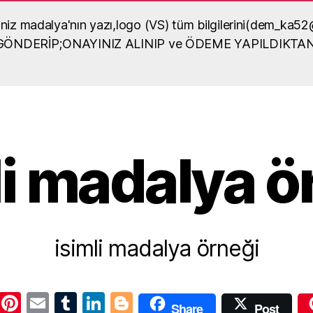
diğiniz madalya'nın yazı,logo (VS) tüm bilgilerini(dem_
lya örneği
A GÖNDERİP;ONAYINIZ ALINIP ve ÖDEME YAPILDIKTA
dalya yaptırma, madalya
sel içerikli bilgiler
li madalya ö
isimli madalya örneği
W
Pi
E
T
Li
Bl
Share
Post