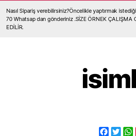
Nasıl Sipariş verebilirsiniz?Öncelikle yaptırmak iste
Madalya, madalya yaptırma, okul mada
70 Whatsap dan gönderiniz .SİZE ÖRNEK ÇALIŞM
okullar,organizasyonlar,turnuvalar için madalya,ma
EDİLİR.
fiyatları,madalya örnekleri ve madalyalar hakkında gör
isim
F
T