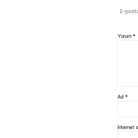
k
E-posta
Yorum
*
Ad
*
İnternet s