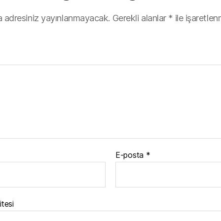
 adresiniz yayınlanmayacak.
Gerekli alanlar
*
ile işaretlen
E-posta
*
itesi