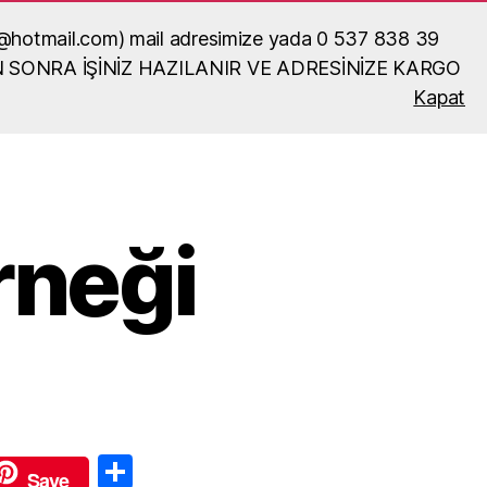
ka52@hotmail.com) mail adresimize yada 0 537 838 39
N SONRA İŞİNİZ HAZILANIR VE ADRESİNİZE KARGO
Kapat
Ara
rneği
S
Save