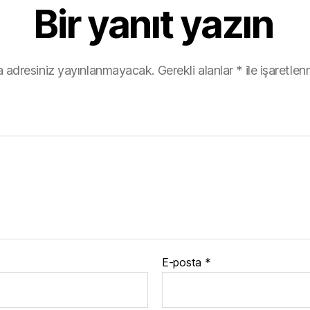
Bir yanıt yazın
p
n
p
 adresiniz yayınlanmayacak.
Gerekli alanlar
*
ile işaretlen
E-posta
*