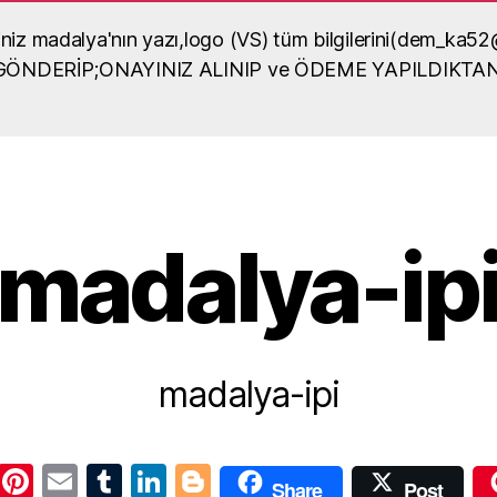
diğiniz madalya'nın yazı,logo (VS) tüm bilgilerini(dem_
lya örneği
A GÖNDERİP;ONAYINIZ ALINIP ve ÖDEME YAPILDIKTA
dalya yaptırma, madalya
sel içerikli bilgiler
madalya-ip
madalya-ipi
W
Pi
E
T
Li
Bl
Share
Post