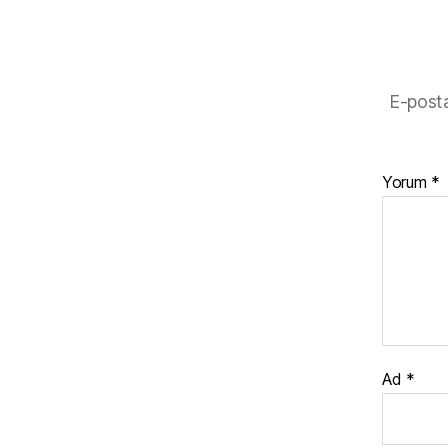
o
o
k
E-posta
Yorum
*
Ad
*