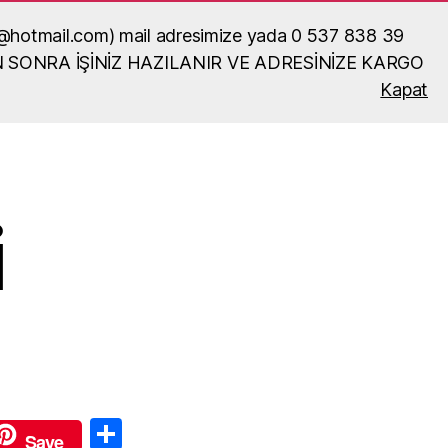
ka52@hotmail.com) mail adresimize yada 0 537 838 39
N SONRA İŞİNİZ HAZILANIR VE ADRESİNİZE KARGO
Kapat
Ara
i
S
Save