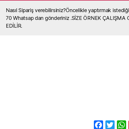
Nasıl Sipariş verebilirsiniz?Öncelikle yaptırmak iste
Madalya, madalya yaptırma, okul mada
70 Whatsap dan gönderiniz .SİZE ÖRNEK ÇALIŞM
okullar,organizasyonlar,turnuvalar için madalya,ma
EDİLİR.
fiyatları,madalya örnekleri ve madalyalar hakkında gör
F
T