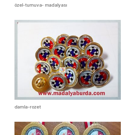
özel-turnuva- madalyası
damla-rozet