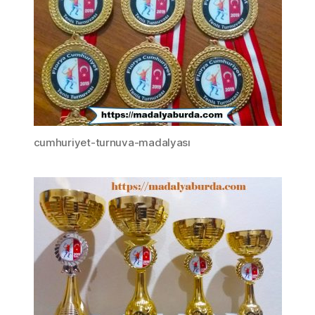
cumhuriyet-turnuva-madalyası