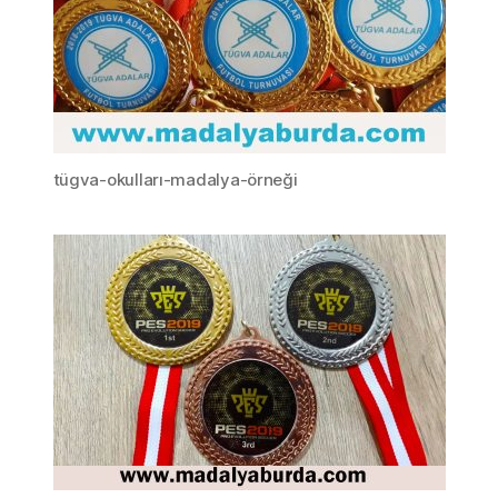
tügva-okulları-madalya-örneği