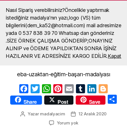
Nasıl Sipariş verebilirsiniz?Öncelikle yaptırmak
Madalya, madalya yaptırma, okul
madalya örneği
istediğiniz madalya'nın yazı,logo (VS) tüm
Ara
Menü
bilgilerini(dem_ka52@hotmail.com) mail adresimize
yada 0 537 838 39 70 Whatsap dan gönderiniz
.SİZE ÖRNEK ÇALIŞMA GÖNDERİP;ONAYINIZ
eba-uzaktan-eğitim-
ALINIP ve ÖDEME YAPILDIKTAN SONRA İŞİNİZ
başarı-madalyası
HAZILANIR VE ADRESİNİZE KARGO EDİLİR.
Kapat
eba-uzaktan-eğitim-başarı-madalyası
F
T
W
Pi
E
T
Li
Bl
a
w
h
nt
m
u
n
o
S
Share
Post
Save
c
itt
at
er
ail
m
k
g
h
e
er
s
e
bl
e
g
Yazar
madalyacim
12 Aralık 2020
Yazının
Yazı
ar
yazarı
tarihi
b
A
st
r
dI
er
eba-
Yorum yok
e