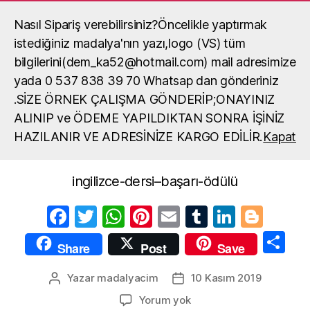
Nasıl Sipariş verebilirsiniz?Öncelikle yaptırmak
Madalya, madalya yaptırma, okul
madalya örneği
istediğiniz madalya'nın yazı,logo (VS) tüm
Ara
Menü
bilgilerini(dem_ka52@hotmail.com) mail adresimize
yada 0 537 838 39 70 Whatsap dan gönderiniz
.SİZE ÖRNEK ÇALIŞMA GÖNDERİP;ONAYINIZ
ingilizce-dersi–başarı-
ALINIP ve ÖDEME YAPILDIKTAN SONRA İŞİNİZ
ödülü
HAZILANIR VE ADRESİNİZE KARGO EDİLİR.
Kapat
ingilizce-dersi–başarı-ödülü
F
T
W
Pi
E
T
Li
Bl
a
w
h
nt
m
u
n
o
S
Share
Post
Save
c
itt
at
er
ail
m
k
g
h
e
er
s
e
bl
e
g
Yazar
madalyacim
10 Kasım 2019
Yazının
Yazı
ar
yazarı
tarihi
b
A
st
r
dI
er
ingilizce-
Yorum yok
e