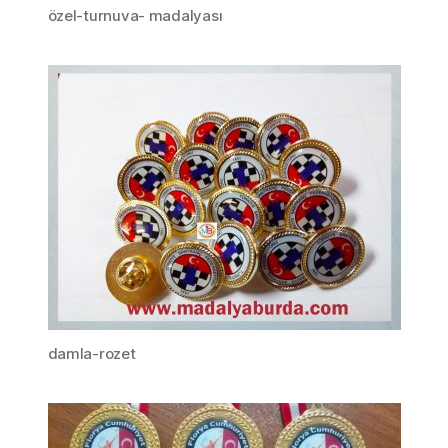
özel-turnuva- madalyası
damla-rozet