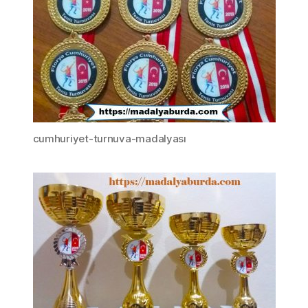
cumhuriyet-turnuva-madalyası