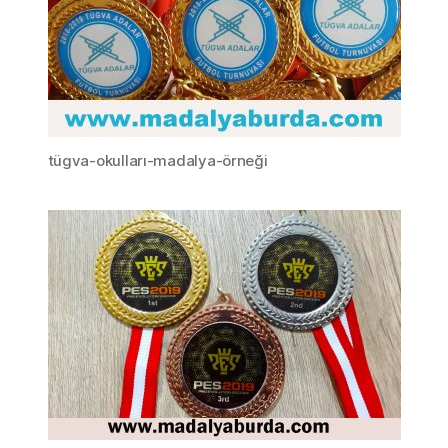
tügva-okulları-madalya-örneği