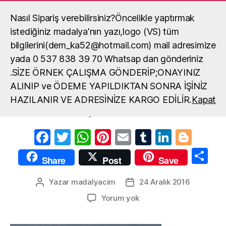
Nasıl Sipariş verebilirsiniz?Öncelikle yaptırmak
Madalya, madalya yaptırma, okul
madalya örneği
istediğiniz madalya'nın yazı,logo (VS) tüm
Ara
Menü
bilgilerini(dem_ka52@hotmail.com) mail adresimize
yada 0 537 838 39 70 Whatsap dan gönderiniz
.SİZE ÖRNEK ÇALIŞMA GÖNDERİP;ONAYINIZ
yaka isimlik
ALINIP ve ÖDEME YAPILDIKTAN SONRA İŞİNİZ
HAZILANIR VE ADRESİNİZE KARGO EDİLİR.
Kapat
yaka isimlik
F
T
W
Pi
E
T
Li
Bl
a
w
h
nt
m
u
n
o
S
Share
Post
Save
c
itt
at
er
ail
m
k
g
h
e
er
s
e
bl
e
g
Yazar
madalyacim
24 Aralık 2016
Yazının
Yazı
ar
yazarı
tarihi
b
A
st
r
dI
er
yaka
Yorum yok
e
isimlik
o
p
n