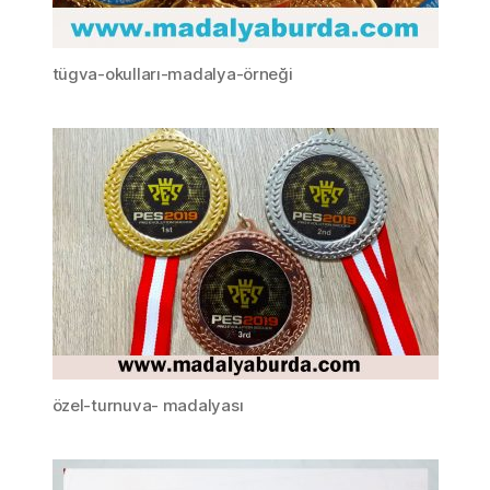
tügva-okulları-madalya-örneği
özel-turnuva- madalyası