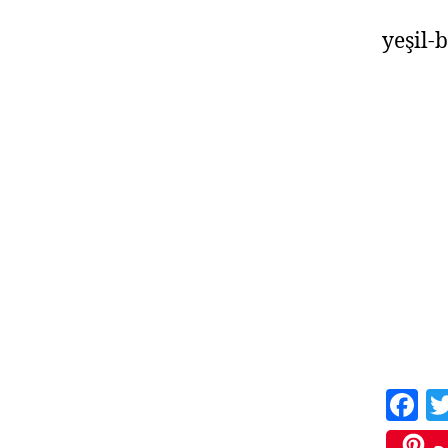
yeşil-
F
a