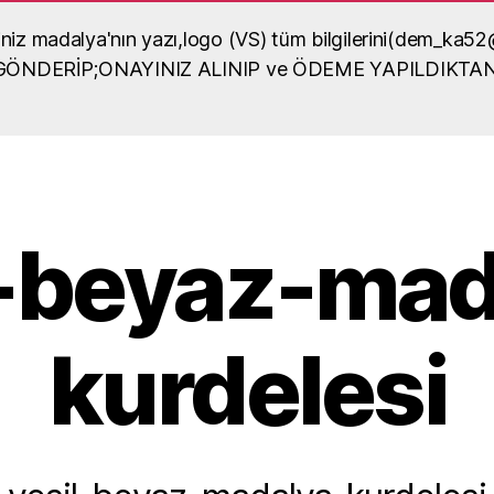
diğiniz madalya'nın yazı,logo (VS) tüm bilgilerini(dem_
lya örneği
A GÖNDERİP;ONAYINIZ ALINIP ve ÖDEME YAPILDIKTA
dalya yaptırma, madalya
sel içerikli bilgiler
l-beyaz-mad
kurdelesi