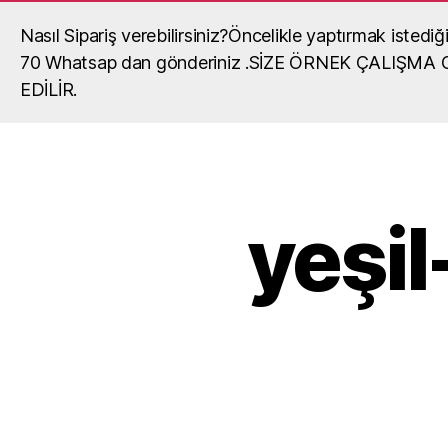
Nasıl Sipariş verebilirsiniz?Öncelikle yaptırmak iste
Madalya, madalya yaptırma, okul mada
70 Whatsap dan gönderiniz .SİZE ÖRNEK ÇALIŞM
okullar,organizasyonlar,turnuvalar için madalya,ma
EDİLİR.
fiyatları,madalya örnekleri ve madalyalar hakkında gör
yeşi