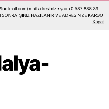
ka52@hotmail.com) mail adresimize yada 0 537 838 39
N SONRA İŞİNİZ HAZILANIR VE ADRESİNİZE KARGO
Kapat
Ara
alya-