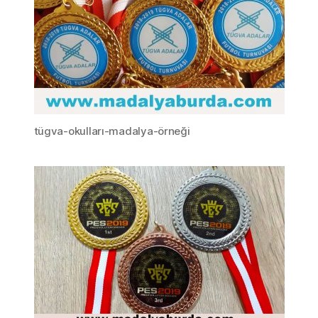
tügva-okulları-madalya-örneği