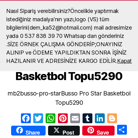
Nasıl Sipariş verebilirsiniz?Öncelikle yaptırmak
Madalya, madalya yaptırma, okul
madalya örneği
istediğiniz madalya'nın yazı,logo (VS) tüm
Ara
Menü
bilgilerini(dem_ka52@hotmail.com) mail adresimize
yada 0 537 838 39 70 Whatsap dan gönderiniz
.SİZE ÖRNEK ÇALIŞMA GÖNDERİP;ONAYINIZ
mb2busso-pro-
ALINIP ve ÖDEME YAPILDIKTAN SONRA İŞİNİZ
starBusso Pro Star
HAZILANIR VE ADRESİNİZE KARGO EDİLİR.
Kapat
Basketbol Topu5290
mb2busso-pro-starBusso Pro Star Basketbol
Topu5290
F
T
W
Pi
E
T
Li
Bl
a
w
h
nt
m
u
n
o
S
Share
Post
Save
c
itt
at
er
ail
m
k
g