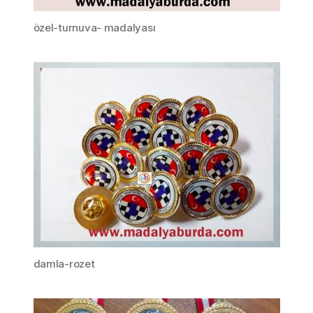
özel-turnuva- madalyası
damla-rozet