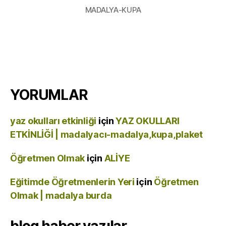
MADALYA-KUPA
YORUMLAR
yaz okulları etkinliği
için
YAZ OKULLARI
ETKİNLİĞİ | madalyacı-madalya,kupa,plaket
Öğretmen Olmak
için
ALİYE
Eğitimde Öğretmenlerin Yeri
için
Öğretmen
Olmak | madalya burda
blog haber yazılar