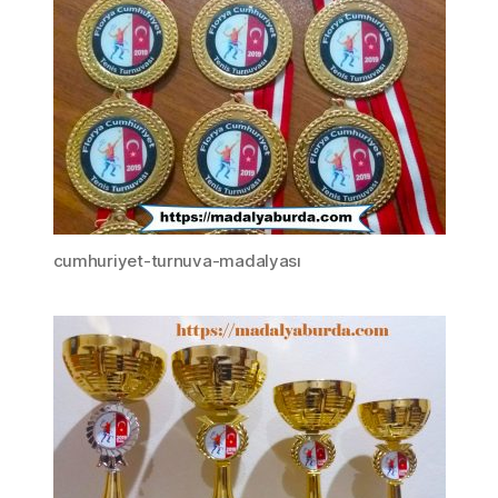
cumhuriyet-turnuva-madalyası