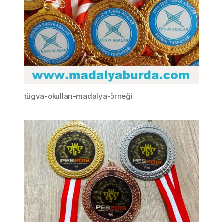
tügva-okulları-madalya-örneği