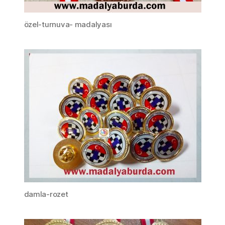
özel-turnuva- madalyası
damla-rozet