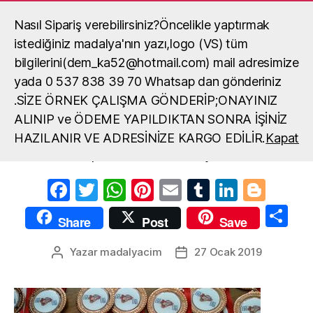
Nasıl Sipariş verebilirsiniz?Öncelikle yaptırmak
Madalya, madalya yaptırma, okul
madalya örneği
istediğiniz madalya'nın yazı,logo (VS) tüm
Ara
Menü
bilgilerini(dem_ka52@hotmail.com) mail adresimize
yada 0 537 838 39 70 Whatsap dan gönderiniz
.SİZE ÖRNEK ÇALIŞMA GÖNDERİP;ONAYINIZ
spor-okulları-madalyası
ALINIP ve ÖDEME YAPILDIKTAN SONRA İŞİNİZ
HAZILANIR VE ADRESİNİZE KARGO EDİLİR.
Kapat
spor-okulları-madalyası
F
T
W
Pi
E
T
Li
Bl
a
w
h
nt
m
u
n
o
S
Share
Post
Save
c
itt
at
er
ail
m
k
g
h
e
er
s
e
bl
e
g
Yazar
madalyacim
27 Ocak 2019
Yazının
Yazı
ar
yazarı
tarihi
b
A
st
r
dI
er
e
o
p
n