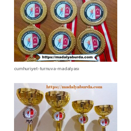
cumhuriyet-turnuva-madalyası