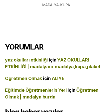
MADALYA-KUPA
YORUMLAR
yaz okulları etkinliği
için
YAZ OKULLARI
ETKİNLİĞİ | madalyacı-madalya,kupa,plaket
Öğretmen Olmak
için
ALİYE
Eğitimde Öğretmenlerin Yeri
için
Öğretmen
Olmak | madalya burda
blog haber yazılar