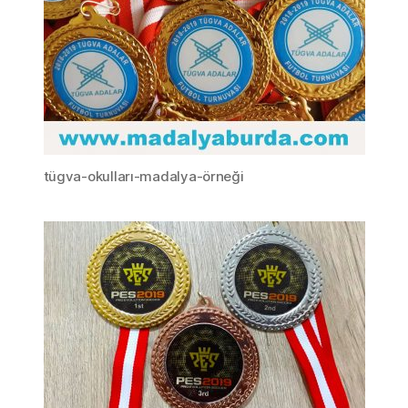
tügva-okulları-madalya-örneği