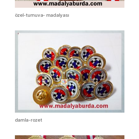
özel-turnuva- madalyası
damla-rozet