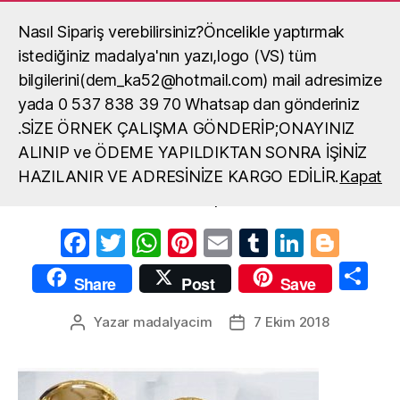
Nasıl Sipariş verebilirsiniz?Öncelikle yaptırmak
Madalya, madalya yaptırma, okul
madalya örneği
istediğiniz madalya'nın yazı,logo (VS) tüm
Ara
Menü
bilgilerini(dem_ka52@hotmail.com) mail adresimize
yada 0 537 838 39 70 Whatsap dan gönderiniz
.SİZE ÖRNEK ÇALIŞMA GÖNDERİP;ONAYINIZ
ödül kupası
ALINIP ve ÖDEME YAPILDIKTAN SONRA İŞİNİZ
HAZILANIR VE ADRESİNİZE KARGO EDİLİR.
Kapat
ödül kupası
F
T
W
Pi
E
T
Li
Bl
a
w
h
nt
m
u
n
o
S
Share
Post
Save
c
itt
at
er
ail
m
k
g
h
e
er
s
e
bl
e
g
Yazar
madalyacim
7 Ekim 2018
Yazının
Yazı
ar
yazarı
tarihi
b
A
st
r
dI
er
e
o
p
n