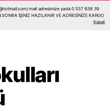
ka52@hotmail.com) mail adresimize yada 0 537 838 39
N SONRA İŞİNİZ HAZILANIR VE ADRESİNİZE KARGO
Kapat
Ara
kulları
ü