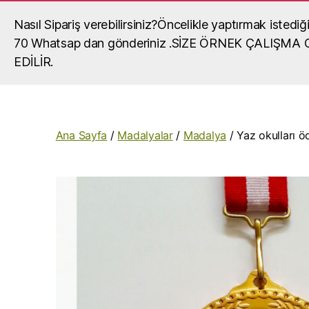
Nasıl Sipariş verebilirsiniz?Öncelikle yaptırmak iste
Madalya, madalya yaptırma, okul mada
70 Whatsap dan gönderiniz .SİZE ÖRNEK ÇALIŞM
okullar,organizasyonlar,turnuvalar için madalya,ma
EDİLİR.
fiyatları,madalya örnekleri ve madalyalar hakkında gör
Ana Sayfa
/
Madalyalar
/
Madalya
/ Yaz okulları ö