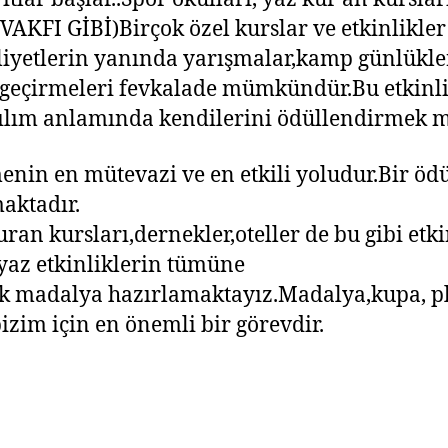
FI GİBİ)Birçok özel kurslar ve etkinlikler 
liyetlerin yanında yarışmalar,kamp günlükler
 geçirmeleri fevkalade mümkündür.Bu etkinli
ılım anlamında kendilerini ödüllendirmek m
nin en mütevazi ve en etkili yoludur.Bir öd
aktadır.
uran kursları,dernekler,oteller de bu gibi etk
 yaz etkinliklerin tümüne
ak madalya hazırlamaktayız.Madalya,kupa, pla
izim için en önemli bir görevdir.