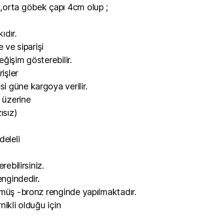
,orta göbek çapı 4cm olup ;
ıdır.
e ve siparişi
ğişim gösterebilir.
işler
 güne kargoya verilir.
p üzerine
ısız)
deleli
rebilirsiniz.
engindedir.
ümüş -bronz renginde yapılmaktadır.
nikli olduğu için