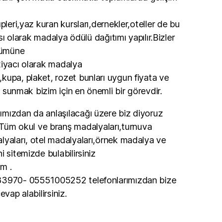
pleri,yaz kuran kursları,dernekler,oteller de bu
ası olarak madalya ödülü dağıtımı yapılır.Bizler
 tümüne
tiyacı olarak madalya
kupa, plaket, rozet bunları uygun fiyata ve
re sunmak bizim için en önemli bir görevdir.
mızdan da anlaşılacağı üzere biz diyoruz
m okul ve branş madalyaları,turnuva
lyaları, otel madalyaları,örnek madalya ve
i sitemizde bulabilirsiniz
m .
83970- 05551005252 telefonlarımızdan bize
evap alabilirsiniz.