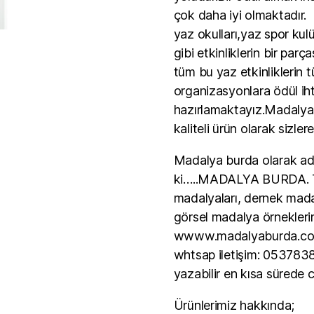
çok daha iyi olmaktadır.
yaz okulları,yaz spor kulü
gibi etkinliklerin bir parç
tüm bu yaz etkinliklerin
organizasyonlara ödül ih
hazırlamaktayız.Madalya,
kaliteli ürün olarak sizle
Madalya burda olarak adı
ki…..MADALYA BURDA. Tü
madalyaları, dernek mada
görsel madalya örneklerin
wwww.madalyaburda.co
whtsap iletişim: 053783
yazabilir en kısa sürede c
Ürünlerimiz hakkında;