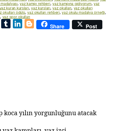
 madalyası
,
yaz kampı rehberi
,
yaz kampına gidiyorum
,
yaz
yaz kuran kursları
,
yaz kursları
,
yaz okulları
,
yaz okulları
z okulları ödülü
,
yaz okulları rehberi
,
yaz okulu madalya örneği
,
i
,
yaz spor okulları
E
T
Li
Bl
Share
Post
m
u
n
o
ai
m
k
g
l
bl
e
g
r
dI
er
n
up koca yılın yorgunluğunu atacak
ı,yaz kampları, yaz izci