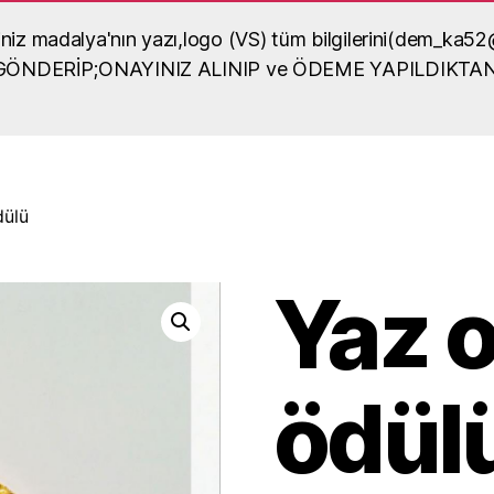
diğiniz madalya'nın yazı,logo (VS) tüm bilgilerini(dem_
lya örneği
A GÖNDERİP;ONAYINIZ ALINIP ve ÖDEME YAPILDIKTA
dalya yaptırma, madalya
sel içerikli bilgiler
dülü
Yaz o
ödül