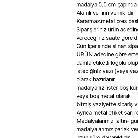
madalya 5,5 cm çapında 
Akımlı ve fırın verniklidir.
Kararmaz.metal pres bask
Siparişleriniz ürün adedin
vereceğiniz saate göre de
Gün içerisinde alınan sipar
ÜRÜN adedine göre ertesi
damla etiketli logolu olu
istediğiniz yazı (veya yaz
olarak hazırlanır.
madalyanızı ister boş kur
veya boş metal olarak
bitmiş vaziyette sipariş ve
Ayrıca metal etiket sarı r
Madalyalarımız ;altın- g
madalyalarımız parlak ver
uzun süre dayanıklıdır.