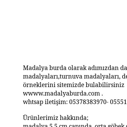
Madalya burda olarak adımızdan da
madalyaları,turnuva madalyaları, d
örneklerini sitemizde bulabilirsiniz
wwww.madalyaburda.com .
whtsap iletişim: 05378383970- 055510
Ürünlerimiz hakkında;
madalya 5,5 cm çapında ,orta göbek 