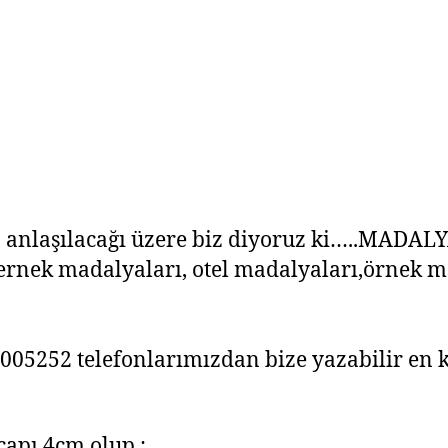
 anlaşılacağı üzere biz diyoruz ki…..MADAL
ernek madalyaları, otel madalyaları,örnek m
05252 telefonlarımızdan bize yazabilir en kı
çapı 4cm olup ;