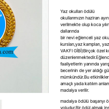
Yaz okulları ödülü
okullarımızın haziran ayın
verilmekte olup koca yılı
dallarında
bir nevi eğlenceli yaz okul
kursları,yaz kampları, 
VAKFI GİBİ)Birçok özel kur
düzenlenmektedir.Eğlencel
faaliyetlerin yanında yarı
becerinin de yer aldığı g
mümkündür.Bu etkinlikler
amaçlı yada katılım anla
madalya verilir.
madalya ödülü başarıyı ö
yoludur.Bir ödül almak in