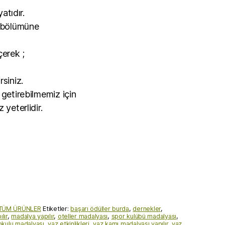
yatıdır.
a bölümüne
çerek ;
siniz.
 getirebilmemiz için
 yeterlidir.
TÜM ÜRÜNLER
Etiketler:
başarı ödüller burda
,
dernekler
,
lır
,
madalya yapılır
,
oteller madalyası
,
spor kulübü madalyası
,
okulu madalyası
,
yaz etkinlikleri
,
yaz kamı madalyası yapılır
,
yaz