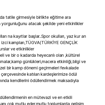
da tatile girmesiyle birlikte eğitime ara
n yorgunluğunu atacak şekilde yeni etkinlikler
ları na kayıtlar başlar..Spor okulları, yaz kur an
yaz izci kampları,TÜGVA(TÜRKİYE GENÇLİK
slar ve etkinlikler
i ve bir o kadarda heyecanlı olan ,kültürel
şmalar,kamp günlükleri,macera etkinliği,bilgi ve
üzel bir kamp dönemi geçirmeleri fevkalade
 çerçevesinde katılan kardeşlerimize ödül
mında kendilerini ödüllendirmek maksadıyla
düllendirmenin en mütevazi ve en etkili
sanı çok mutlu eder.mutlu toplumlarda gelişim