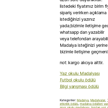
listedeki fiyatımız birim fi
sipariş verirken açıklam
istediğinizi yazınız
yada;bizimle iletişime ge
whatsapp dan yazabilir
veya telefondan arayabilir
Madalya isteğinizi yerine
bizimle iletişime geçmeniz
not: kargo alıcıya aittir.
Yaz okulu Madalyası
Futbol okulu ödülü
Bilgi yarışması ödülü
Kategoriler:
Madalya
,
Madalyalar
,
etkinlik ödülü
,
madalya ödülleri yapı
spor okulu madalyası
,
toptan yaz 