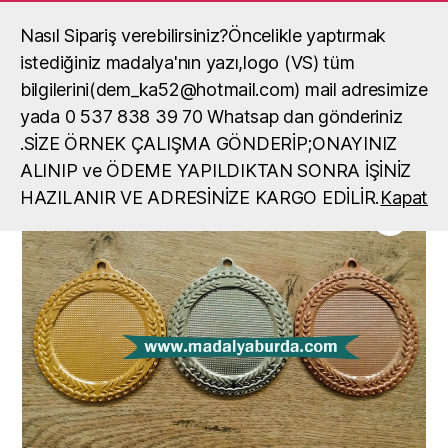
Nasıl Sipariş verebilirsiniz?Öncelikle yaptırmak
Madalya, madalya yaptırma, okul
madalya örneği
istediğiniz madalya'nın yazı,logo (VS) tüm
Ara
Menü
bilgilerini(dem_ka52@hotmail.com) mail adresimize
yada 0 537 838 39 70 Whatsap dan gönderiniz
Ana Sayfa
/
Madalyalar
/
Madalya
/ Toptan boş madalya
.SİZE ÖRNEK ÇALIŞMA GÖNDERİP;ONAYINIZ
ALINIP ve ÖDEME YAPILDIKTAN SONRA İŞİNİZ
HAZILANIR VE ADRESİNİZE KARGO EDİLİR.
Kapat