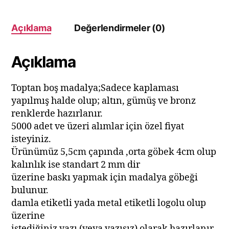
b
A
st
r
dI
er
e
o
p
n
Açıklama
Değerlendirmeler (0)
o
p
k
Açıklama
Toptan boş madalya;Sadece kaplaması
yapılmış halde olup; altın, gümüş ve bronz
renklerde hazırlanır.
5000 adet ve üzeri alımlar için özel fiyat
isteyiniz.
Ürünümüz 5,5cm çapında ,orta göbek 4cm olup
kalınlık ise standart 2 mm dir
üzerine baskı yapmak için madalya göbeği
bulunur.
damla etiketli yada metal etiketli logolu olup
üzerine
istediğiniz yazı (veya yazısız) olarak hazırlanır.