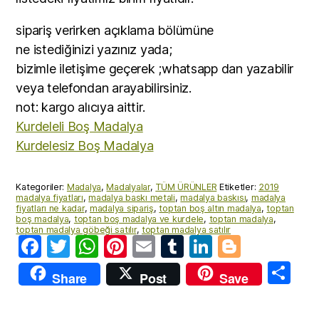
sipariş verirken açıklama bölümüne
ne istediğinizi yazınız yada;
bizimle iletişime geçerek ;whatsapp dan yazabilir
veya telefondan arayabilirsiniz.
not: kargo alıcıya aittir.
Kurdeleli Boş Madalya
Kurdelesiz Boş Madalya
Kategoriler:
Madalya
,
Madalyalar
,
TÜM ÜRÜNLER
Etiketler:
2019
madalya fiyatları
,
madalya baskı metali
,
madalya baskısı
,
madalya
fiyatları ne kadar
,
madalya sipariş
,
toptan boş altın madalya
,
toptan
boş madalya
,
toptan boş madalya ve kurdele
,
toptan madalya
,
toptan madalya göbeği satılır
,
toptan madalya satılır
F
T
W
Pi
E
T
Li
Bl
a
w
h
nt
m
u
n
o
S
Share
Post
Save
c
itt
at
er
ai
m
k
g
h
e
er
s
e
l
bl
e
g
ar