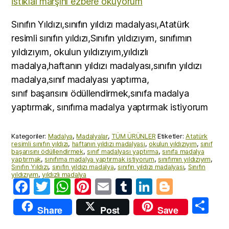
İstiklal marşını ezbere okuyorum
Sınıfın Yıldızı,sınıfın yıldızı madalyası,Atatürk
resimli sınıfın yıldızı,Sınıfın yıldızıyım, sınıfımın
yıldızıyım, okulun yıldızıyım,yıldızlı
madalya,haftanın yıldızı madalyası,sınıfın yıldızı
madalya,sınıf madalyası yaptırma,
sınıf başarısını ödüllendirmek,sınıfa madalya
yaptırmak, sınıfıma madalya yaptırmak istiyorum
Kategoriler:
Madalya
,
Madalyalar
,
TÜM ÜRÜNLER
Etiketler:
Atatürk
resimli sınıfın yıldızı
,
haftanın yıldızı madalyası
,
okulun yıldızıyım
,
sınıf
başarısını ödüllendirmek
,
sınıf madalyası yaptırma
,
sınıfa madalya
yaptırmak
,
sınıfıma madalya yaptırmak istiyorum
,
sınıfımın yıldızıyım
,
Sınıfın Yıldızı
,
sınıfın yıldızı madalya
,
sınıfın yıldızı madalyası
,
Sınıfın
yıldızıyım
,
yıldızlı madalya
F
T
W
Pi
E
T
Li
Bl
a
w
h
nt
m
u
n
o
S
Share
Post
Save
c
itt
at
er
ai
m
k
g
h