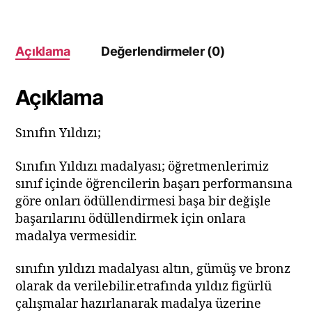
e
er
s
e
l
bl
e
g
ar
b
A
st
r
dI
er
e
o
p
n
Açıklama
Değerlendirmeler (0)
o
p
k
Açıklama
Sınıfın Yıldızı;
Sınıfın Yıldızı madalyası; öğretmenlerimiz
sınıf içinde öğrencilerin başarı performansına
göre onları ödüllendirmesi başa bir değişle
başarılarını ödüllendirmek için onlara
madalya vermesidir.
sınıfın yıldızı madalyası altın, gümüş ve bronz
olarak da verilebilir.etrafında yıldız figürlü
çalışmalar hazırlanarak madalya üzerine