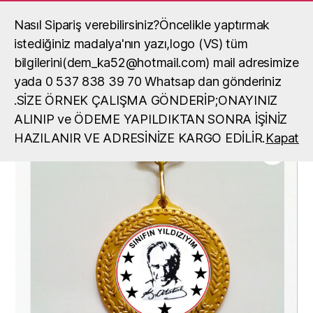
Nasıl Sipariş verebilirsiniz?Öncelikle yaptırmak
Madalya, madalya yaptırma, okul
madalya örneği
istediğiniz madalya'nın yazı,logo (VS) tüm
Ara
Menü
bilgilerini(dem_ka52@hotmail.com) mail adresimize
yada 0 537 838 39 70 Whatsap dan gönderiniz
Ana Sayfa
/
Madalyalar
/
Madalya
/ Sınıfın Yıldızı
.SİZE ÖRNEK ÇALIŞMA GÖNDERİP;ONAYINIZ
ALINIP ve ÖDEME YAPILDIKTAN SONRA İŞİNİZ
HAZILANIR VE ADRESİNİZE KARGO EDİLİR.
Kapat