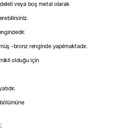
deleli veya boş metal olarak
rebilirsiniz.
engindedir.
ümüş -bronz renginde yapılmaktadır.
nikli olduğu için
yatıdır.
a bölümüne
;