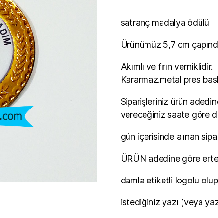
satranç madalya ödülü
Ürünümüz 5,7 cm çapında
Akımlı ve fırın verniklidir.
Kararmaz.metal pres baskl
Siparişleriniz ürün adedin
vereceğiniz saate göre de
gün içerisinde alınan sipar
ÜRÜN adedine göre ertesi
damla etiketli logolu olu
istediğiniz yazı (veya yazı