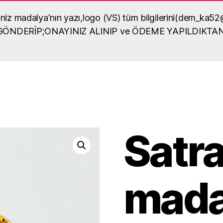
diğiniz madalya'nın yazı,logo (VS) tüm bilgilerini(dem_
lya örneği
A GÖNDERİP;ONAYINIZ ALINIP ve ÖDEME YAPILDIKTA
dalya yaptırma, madalya
sel içerikli bilgiler
Satr
mada