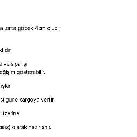
 ,orta göbek 4cm olup ;
ıdır.
e ve siparişi
ğişim gösterebilir.
işler
 güne kargoya verilir.
p üzerine
sız) olarak hazırlanır.