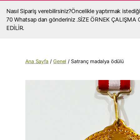
Nasıl Sipariş verebilirsiniz?Öncelikle yaptırmak iste
Madalya, madalya yaptırma, okul mada
70 Whatsap dan gönderiniz .SİZE ÖRNEK ÇALIŞM
okullar,organizasyonlar,turnuvalar için madalya,ma
EDİLİR.
fiyatları,madalya örnekleri ve madalyalar hakkında gör
Ana Sayfa
/
Genel
/ Satranç madalya ödülü