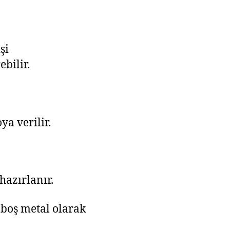
şi
bilir.
a verilir.
 hazırlanır.
 boş metal olarak