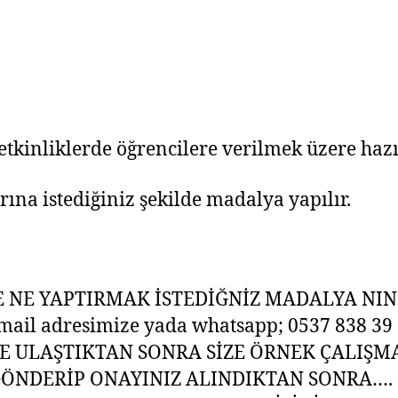
o
p
k
tkinliklerde öğrencilere verilmek üzere hazı
ına istediğiniz şekilde madalya yapılır.
NE YAPTIRMAK İSTEDİĞNİZ MADALYA NIN 
l adresimize yada whatsapp; 0537 838 39 70
BİZE ULAŞTIKTAN SONRA SİZE ÖRNEK ÇALI
NDERİP ONAYINIZ ALINDIKTAN SONRA…. sit