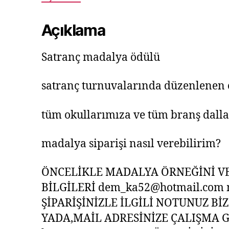
Açıklama
Satranç madalya ödülü
satranç turnuvalarında düzenlenen e
tüm okullarımıza ve tüm branş dallar
madalya siparişi nasıl verebilirim?
ÖNCELİKLE MADALYA ÖRNEĞİNİ VE 
BİLGİLERİ dem_ka52@hotmail.com mai
ŞİPARİŞİNİZLE İLGİLİ NOTUNUZ 
YADA,MAİL ADRESİNİZE ÇALIŞMA GÖ