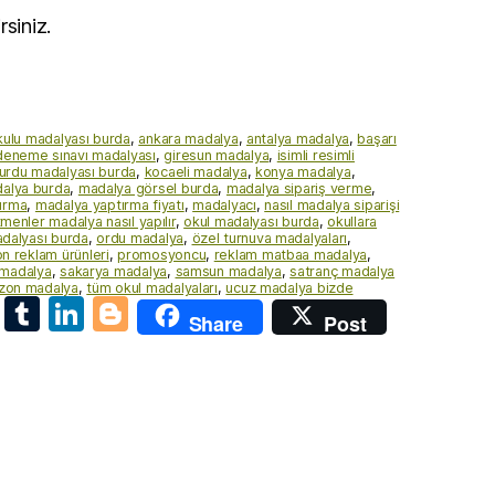
siniz.
kulu madalyası burda
,
ankara madalya
,
antalya madalya
,
başarı
deneme sınavı madalyası
,
giresun madalya
,
isimli resimli
kurdu madalyası burda
,
kocaeli madalya
,
konya madalya
,
alya burda
,
madalya görsel burda
,
madalya sipariş verme
,
ırma
,
madalya yaptırma fiyatı
,
madalyacı
,
nasıl madalya siparişi
menler madalya nasıl yapılır
,
okul madalyası burda
,
okullara
dalyası burda
,
ordu madalya
,
özel turnuva madalyaları
,
 reklam ürünleri
,
promosyoncu
,
reklam matbaa madalya
,
 madalya
,
sakarya madalya
,
samsun madalya
,
satranç madalya
zon madalya
,
tüm okul madalyaları
,
ucuz madalya bizde
E
T
Li
Bl
Share
Post
m
u
n
o
ai
m
k
g
l
bl
e
g
r
dI
er
n