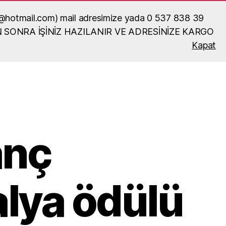
ka52@hotmail.com) mail adresimize yada 0 537 838 39
N SONRA İŞİNİZ HAZILANIR VE ADRESİNİZE KARGO
Kapat
Ara
anç
lya ödülü