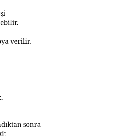
şi
bilir.
a verilir.
.
ndıktan sonra
it