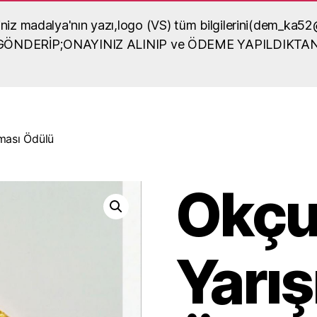
diğiniz madalya'nın yazı,logo (VS) tüm bilgilerini(dem_
lya örneği
A GÖNDERİP;ONAYINIZ ALINIP ve ÖDEME YAPILDIKTA
dalya yaptırma, madalya
sel içerikli bilgiler
ması Ödülü
Okçu
Yarı