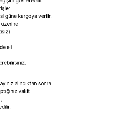
ğişim gösterebilir.
işler
 güne kargoya verilir.
p üzerine
ısız)
deleli
rebilirsiniz.
nayınız alındıktan sonra
tığınız vakit
 ,
ilir.