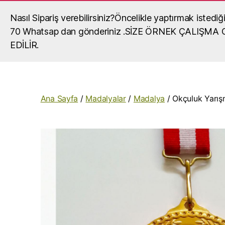
Nasıl Sipariş verebilirsiniz?Öncelikle yaptırmak iste
Madalya, madalya yaptırma, okul mada
70 Whatsap dan gönderiniz .SİZE ÖRNEK ÇALIŞM
okullar,organizasyonlar,turnuvalar için madalya,ma
EDİLİR.
fiyatları,madalya örnekleri ve madalyalar hakkında gör
Ana Sayfa
/
Madalyalar
/
Madalya
/ Okçuluk Yarış