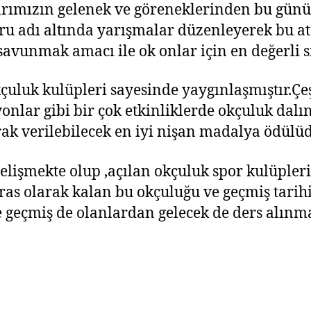
rımızın gelenek ve göreneklerinden bu günü
oru adı altında yarışmalar düzenleyerek bu a
avunmak amacı ile ok onlar için en değerli si
luk kulüpleri sayesinde yaygınlaşmıştır.Çeş
asyonlar gibi bir çok etkinliklerde okçuluk da
ak verilebilecek en iyi nişan madalya ödülüd
elişmekte olup ,açılan okçuluk spor kulüple
as olarak kalan bu okçuluğu ve geçmiş tarihi
 geçmiş de olanlardan gelecek de ders alınmas