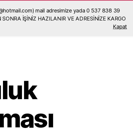
ka52@hotmail.com) mail adresimize yada 0 537 838 39
N SONRA İŞİNİZ HAZILANIR VE ADRESİNİZE KARGO
Kapat
Ara
luk
şması