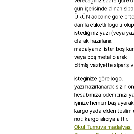
vereceğiniz saate göre de
gün içerisinde alınan sipar
ÜRÜN adedine göre ertesi
damla etiketli logolu olu
istediğiniz yazı (veya yaz
olarak hazırlanır.
madalyanızı ister boş kur
veya boş metal olarak
bitmiş vaziyette sipariş ve
isteğinize göre logo,
yazı hazırlanarak sizin o
hesabımıza ödemenizi yap
işinize hemen başlayarak
kargo yada elden teslim ed
not: kargo alıcıya aittir.
Okul Turnuva madalyası