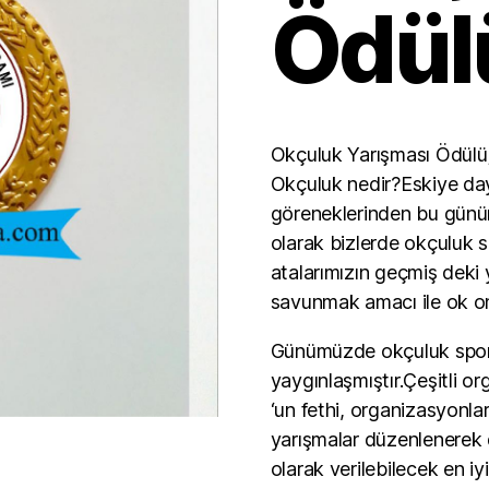
Ödül
Okçuluk Yarışması Ödülü
Okçuluk nedir?Eskiye da
göreneklerinden bu günüm
olarak bizlerde okçuluk 
atalarımızın geçmiş deki
savunmak amacı ile ok onla
Günümüzde okçuluk sporu
yaygınlaşmıştır.Çeşitli o
‘un fethi, organizasyonlar
yarışmalar düzenlenerek 
olarak verilebilecek en i