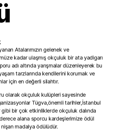
ü
;
yanan Atalarımızın gelenek ve
üze kadar ulaşmış okçuluk bir ata yadigarı
sporu adı altında yarışmalar düzenleyerek bu
 yaşam tarzlarında kendilerini korumak ve
r için en değerli silahtır.
 olarak okçuluk kulüpleri sayesinde
rganizasyonlar Tügva,önemli tarihler,İstanbul
 gibi bir çok etkinliklerde okçuluk dalında
derece alana sporcu kardeşlerimize ödül
yi nişan madalya ödülüdür.