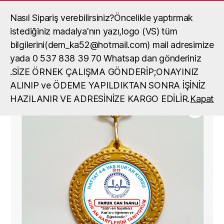
Nasıl Sipariş verebilirsiniz?Öncelikle yaptırmak
Madalya, madalya yaptırma, okul
madalya örneği
istediğiniz madalya'nın yazı,logo (VS) tüm
Ara
Menü
bilgilerini(dem_ka52@hotmail.com) mail adresimize
yada 0 537 838 39 70 Whatsap dan gönderiniz
Ana Sayfa
/
Madalyalar
/
Madalya
/ Kur’an kursu ödülü
.SİZE ÖRNEK ÇALIŞMA GÖNDERİP;ONAYINIZ
ALINIP ve ÖDEME YAPILDIKTAN SONRA İŞİNİZ
HAZILANIR VE ADRESİNİZE KARGO EDİLİR.
Kapat