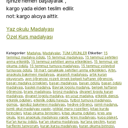
işinize hemen başlayarak ,
kargo yada elden teslim edilir.
not: kargo alıcıya aittir.
Yaz okulu Madalyası
Özel Kurs madalyası
Kategoriler:
Madalya
,
Madalyalar
,
TÜM ÜRÜNLER
Etiketler:
15
temmuz madalya ödülü
,
15 temmuz madalyası
,
15 temmuz şehitleri
anma etkinliği
,
15 temmuz şehitleri anma etkinlikleri
,
15 temmuz şiir
okuma ödülü
,
15 temmuz turnuva madalyası
,
15 temmuz voleybol
turnuvası ödülü
,
18 mart çanakkale şehitleri anma etkinlikleri
,
Altın
,
anaokulu bakımevi madalyası
,
anasınıfı madalyası
,
artık kuran
okuyorum
,
ayın öğrencisi rozeti örnek belgeli haftanın öğrencisi
,
başarı madalya örnekleri
,
başarı madalyası
,
başarı ödülü
,
başarı ödülü
madalyası
,
baskılı madalya
,
Bayrak logolu madalya
,
belgeli haftanın
öğrencisi
,
branş madalyası
,
bronz madalya
,
diyanet logolu kuran
madalyası
,
diyanet logolu madalya
,
en ucuz madalya
,
etkinlik denizi
,
etkinlik ödülleri
,
etkinlik ödülü havuzu
,
futbol turnuva madalyası
,
gümüş
,
gündüz bakımevi madalyası
,
hediye öğrenci
,
isimli madalya
,
isimli okul madalyası yapılır
,
istiklal marşı rozetleri
,
kitap kurdu
birincileri
,
kitap okuma birincileri
,
kitap okuma ödülleri
,
kreş ana
okulu
,
kreş anaokulu madalyası yapılır
,
kreş madalyası
,
kupa plaket
,
Kur'an kursu ödülü
,
kur'an okuma madalyası
,
kur'ana geçtim
,
kuran
harflerini tanıyorum
,
kuran kursu madalyası
,
kuran okuma birincisi
,