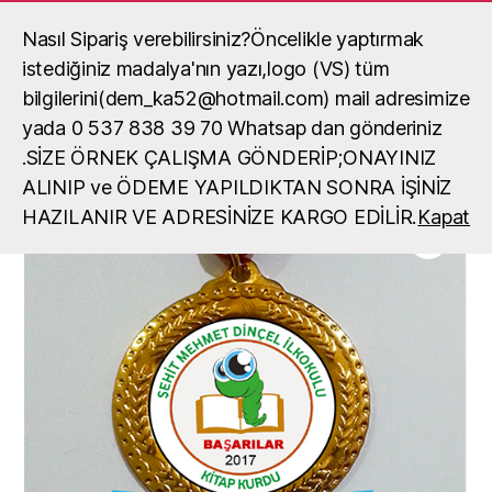
Nasıl Sipariş verebilirsiniz?Öncelikle yaptırmak
Madalya, madalya yaptırma, okul
madalya örneği
istediğiniz madalya'nın yazı,logo (VS) tüm
Ara
Menü
bilgilerini(dem_ka52@hotmail.com) mail adresimize
yada 0 537 838 39 70 Whatsap dan gönderiniz
Ana Sayfa
/
Madalyalar
/
Madalya
/ Kitap Kurdu Madalyası
.SİZE ÖRNEK ÇALIŞMA GÖNDERİP;ONAYINIZ
ALINIP ve ÖDEME YAPILDIKTAN SONRA İŞİNİZ
HAZILANIR VE ADRESİNİZE KARGO EDİLİR.
Kapat