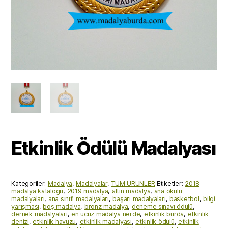
Etkinlik Ödülü Madalyası
Kategoriler:
Madalya
,
Madalyalar
,
TÜM ÜRÜNLER
Etiketler:
2018
madalya katalogu
,
2019 madalya
,
altın madalya
,
ana okulu
madalyaları
,
ana sınıfı madalyaları
,
başarı madalyaları
,
basketbol
,
bilgi
yarışması
,
boş madalya
,
bronz madalya
,
deneme sınavı ödülü
,
dernek madalyaları
,
en ucuz madalya nerde
,
etkinlik burda
,
etkinlik
denizi
,
etkinlik havuzu
,
etkinlik madalyası
,
etkinlik ödülü
,
etkinlik