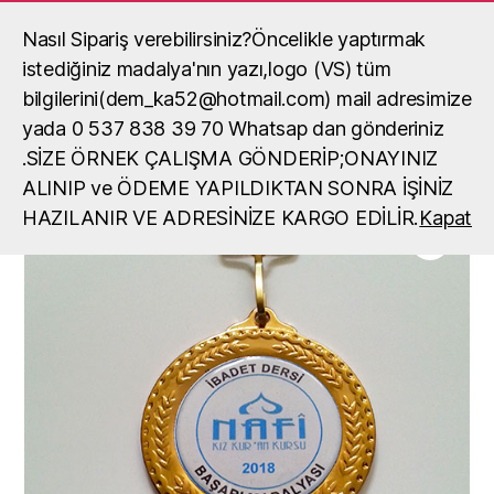
Nasıl Sipariş verebilirsiniz?Öncelikle yaptırmak
Madalya, madalya yaptırma, okul
madalya örneği
istediğiniz madalya'nın yazı,logo (VS) tüm
Ara
Menü
bilgilerini(dem_ka52@hotmail.com) mail adresimize
yada 0 537 838 39 70 Whatsap dan gönderiniz
Ana Sayfa
/
Madalyalar
/
Madalya
/ Etkinlik Ödülü Madalyası
.SİZE ÖRNEK ÇALIŞMA GÖNDERİP;ONAYINIZ
ALINIP ve ÖDEME YAPILDIKTAN SONRA İŞİNİZ
HAZILANIR VE ADRESİNİZE KARGO EDİLİR.
Kapat