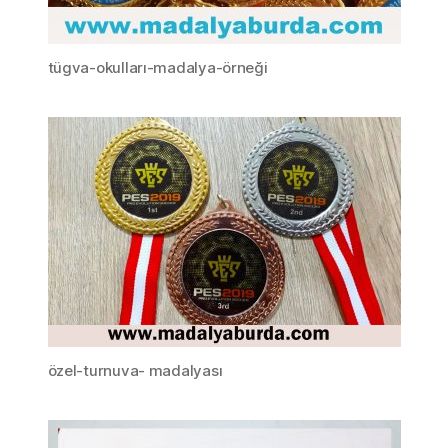
tügva-okulları-madalya-örneği
özel-turnuva- madalyası