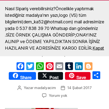
Nasıl Sipariş verebilirsiniz?Öncelikle yaptırmak
Madalya, madalya yaptırma, okul
madalya örneği
istediğiniz madalya'nın yazı,logo (VS) tüm
Ara
Menü
bilgilerini(dem_ka52@hotmail.com) mail adresimize
yada 0 537 838 39 70 Whatsap dan gönderiniz
.SİZE ÖRNEK ÇALIŞMA GÖNDERİP;ONAYINIZ
kayak-madalyası
ALINIP ve ÖDEME YAPILDIKTAN SONRA İŞİNİZ
HAZILANIR VE ADRESİNİZE KARGO EDİLİR.
Kapat
kayak-madalyası
F
T
W
Pi
E
T
Li
Bl
a
w
h
nt
m
u
n
o
S
Share
Post
Save
c
itt
at
er
ail
m
k
g
h
e
er
s
e
bl
e
g
Yazar
madalyacim
14 Şubat 2017
Yazının
Yazı
ar
yazarı
tarihi
b
A
st
r
dI
er
kayak-
Yorum yok
e
madalyası
o
p
n